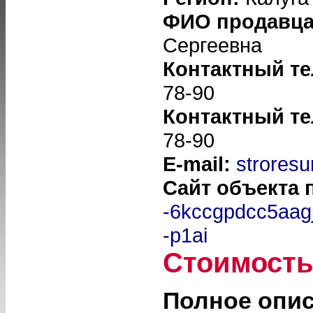
ФИО продавц
Сергеевна
Контактный т
78-90
Контактный т
78-90
E-mail:
stroresu
Сайт объекта
-6kccgpdcc5aag
-p1ai
Стоимост
Полное опи