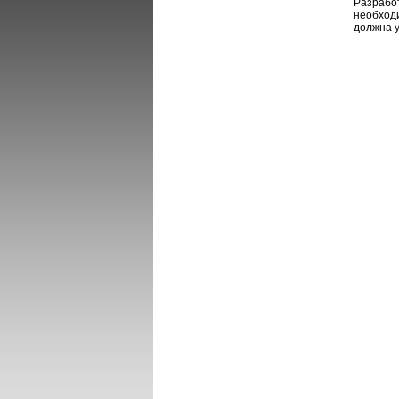
Разработ
необходи
должна у