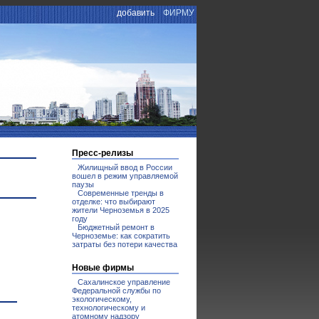
добавить
ФИРМУ
Пресс-релизы
Жилищный ввод в России
вошел в режим управляемой
паузы
Современные тренды в
отделке: что выбирают
жители Черноземья в 2025
году
Бюджетный ремонт в
Черноземье: как сократить
затраты без потери качества
Новые фирмы
Сахалинское управление
Федеральной службы по
экологическому,
технологическому и
атомному надзору