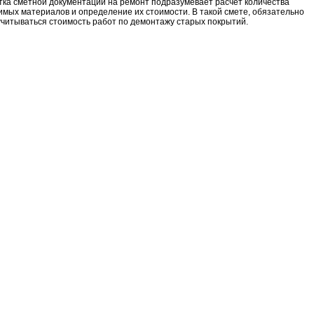
ка сметной документации на ремонт подразумевает расчет количества
мых материалов и определение их стоимости. В такой смете, обязательно
читываться стоимость работ по демонтажу старых покрытий.