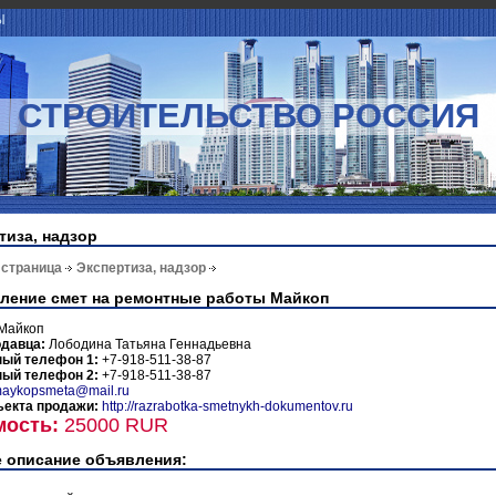
Ы
СТРОИТЕЛЬСТВО РОССИЯ
тиза, надзор
 страница
Экспертиза, надзор
ление смет на ремонтные работы Майкоп
Майкоп
одавца:
Лободина Татьяна Геннадьевна
ный телефон 1:
+7-918-511-38-87
ный телефон 2:
+7-918-511-38-87
aykopsmeta@mail.ru
ъекта продажи:
http://razrabotka-smetnykh-dokumentov.ru
мость:
25000 RUR
 описание объявления: