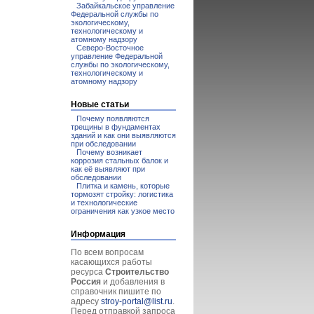
Забайкальское управление
Федеральной службы по
экологическому,
технологическому и
атомному надзору
Северо-Восточное
управление Федеральной
службы по экологическому,
технологическому и
атомному надзору
Новые статьи
Почему появляются
трещины в фундаментах
зданий и как они выявляются
при обследовании
Почему возникает
коррозия стальных балок и
как её выявляют при
обследовании
Плитка и камень, которые
тормозят стройку: логистика
и технологические
ограничения как узкое место
Информация
По всем вопросам
касающихся работы
ресурса
Строительство
Россия
и добавления в
справочник пишите по
адресу
stroy-portal@list.ru
.
Перед отправкой запроса