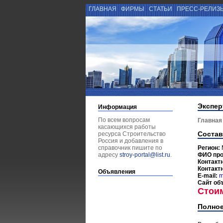
ГЛАВНАЯ
ФИРМЫ
СТАТЬИ
ПРЕСС-РЕЛИЗ
Экспер
Информация
По всем вопросам
Главная
касающихся работы
Состав
ресурса Строительство
Россия и добавления в
справочник пишите по
Регион:
адресу
stroy-portal@list.ru
.
ФИО пр
Контакт
Контакт
Объявления
E-mail:
m
Сайт об
Стои
Полное