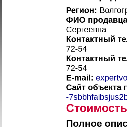
Регион:
Волгог
ФИО продавц
Сергеевна
Контактный т
72-54
Контактный т
72-54
E-mail:
expertv
Сайт объекта
-7sbbhfaibsjus2
Стоимост
Полное опи